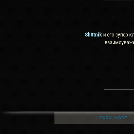
Sh0tnik
и его супер к
взаимоуважен
LEARN MORE