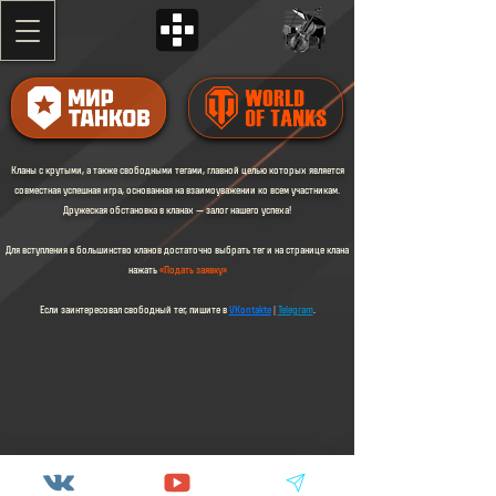
Кланы с крутыми, а также свободными тегами, главной целью которых является
совместная успешная игра, основанная на взаимоуважении ко всем участникам.
Дружеская обстановка в кланах — залог нашего успеха!​​
Для вступления в большинство кланов достаточно выбрать тег и на странице клана
нажать
«Подать заявку»
Если заинтересовал свободный тег, пишите в
VKontakte
|
Telegram
.